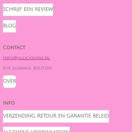
N
I
A
S
K
C
SCHRIJF EEN REVIEW
T
T
E
A
O
B
G
K
O
BLOG
R
O
A
K
M
Contact
Info@jilliciousnl.nl
KVK nummer: 80671306
OVER
Info
VERZENDING, RETOUR EN GARANTIE BELEID