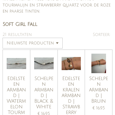
tourmalijn en strawberry quartz voor de roze
en paarse tinten.
Soft Girl Fall
21 resultaten
Sorteer:
Edelste
Schelpe
Edelste
Schelpe
en
n
en
n
armban
armban
kralen
armban
d |
d |
armban
d |
Waterm
Black &
d |
Bruin
elon
White
Strawb
€ 16,95
Tourm
erry
€ 16,95