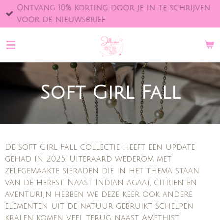
Ontvang 10% korting door je in te schrijven
Ga
voor de nieuwsbrief
direct
naar
de
hoofdinhoud
Soft Girl Fall
De Soft Girl Fall collectie heeft een update
gehad in 2025. Uiteraard wederom met
zelfgemaakte sieraden die in het thema staan
van de herfst. Naast Indian agaat, citrien en
aventurijn hebben we deze keer ook andere
elementen uit de natuur gebruikt, Schelpen
kralen komen veel terug, naast Amethist,