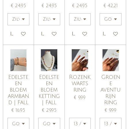
€ 24,95
€ 24,95
€ 24,95
€ 42,21
IN WINKELWAGEN
IN WINKELWAGEN
IN WINKELWAGEN
IN WINKE
Edelste
Edelste
Rozenk
Groen
en
en
warts
e
bloem
bloem
ring
aventu
armban
ketting
rijn
€ 9,99
d | Fall
| Fall
ring
€ 16,95
€ 29,95
€ 9,99