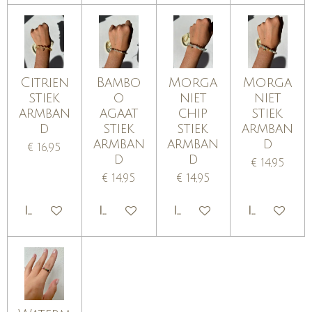
Citrien
Bambo
Morga
Morga
stiek
o
niet
niet
armban
agaat
chip
stiek
d
stiek
stiek
armban
armban
armban
d
€ 16,95
d
d
€ 14,95
€ 14,95
€ 14,95
IN WINKELWAGEN
IN WINKELWAGEN
IN WINKELWAGEN
IN WINKE