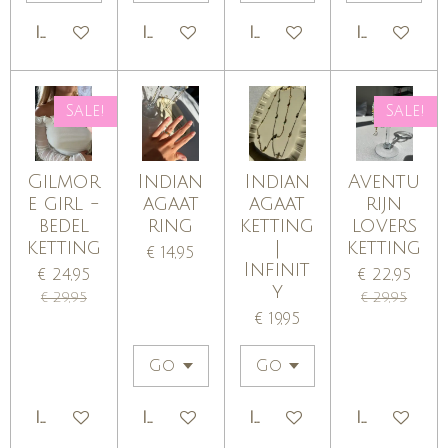
IN WINKELWAGEN
IN WINKELWAGEN
IN WINKELWAGEN
IN WINKE
Sale!
Sale!
Gilmor
Indian
Indian
Aventu
e girl -
agaat
agaat
rijn
bedel
ring
ketting
lovers
ketting
|
ketting
€ 14,95
Infinit
€ 24,95
€ 22,95
y
€ 29,95
€ 29,95
€ 19,95
IN WINKELWAGEN
IN WINKELWAGEN
IN WINKELWAGEN
IN WINKE