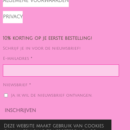
ALGEMENE VOORWAARDEN
PRIVACY
10% korting op je eerste bestelling!
Schrijf je in voor de nieuwsbrief!
E-mailadres *
Niewsbrief *
Ja, ik wil de nieuwsbrief ontvangen.
INSCHRIJVEN
Deze website maakt gebruik van cookies
UITSCHRIJVEN NIEUWSBRIEF