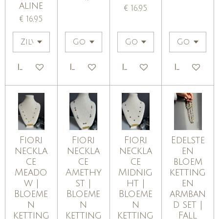
aline
€ 16,95
€ 16,95
IN WINKELWAGEN
IN WINKELWAGEN
IN WINKELWAGEN
IN WINKE
Fiori
Fiori
Fiori
Edelste
neckla
neckla
neckla
en
ce
ce
ce
bloem
Meado
Amethy
Midnig
ketting
w |
st |
ht |
en
Bloeme
Bloeme
Bloeme
armban
n
n
n
d set |
ketting
ketting
ketting
Fall