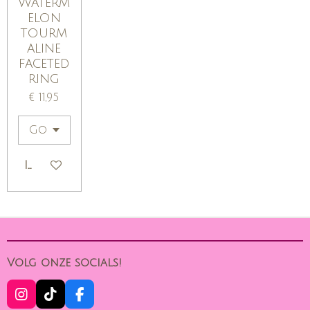
Waterm
elon
tourm
aline
faceted
ring
€ 11,95
IN WINKELWAGEN
Volg onze socials!
I
T
F