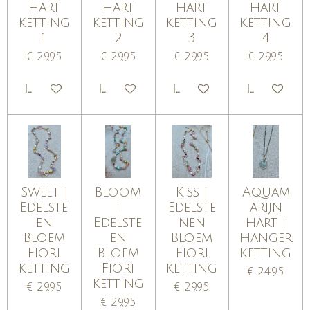
hart
hart
hart
hart
ketting
ketting
ketting
ketting
1
2
3
4
€ 29,95
€ 29,95
€ 29,95
€ 29,95
IN WINKELWAGEN
IN WINKELWAGEN
IN WINKELWAGEN
IN WINKE
Sweet |
Bloom
Kiss |
Aquam
Edelste
|
Edelste
arijn
en
Edelste
nen
hart |
Bloem
en
Bloem
hanger
Fiori
Bloem
Fiori
ketting
ketting
Fiori
ketting
€ 24,95
ketting
€ 29,95
€ 29,95
€ 29,95