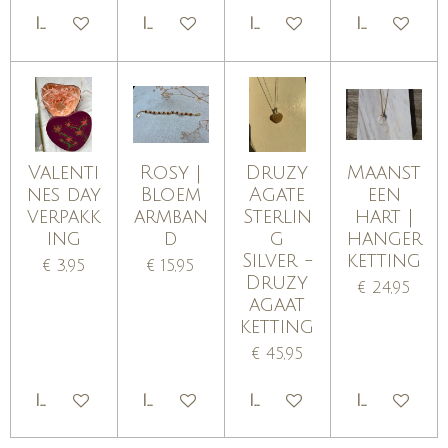
IN WINKELWAGEN
IN WINKELWAGEN
IN WINKELWAGEN
IN WINKE
Valenti
Rosy |
Druzy
Maanst
nes day
Bloem
Agate
een
verpakk
armban
Sterlin
hart |
ing
d
g
hanger
Silver -
ketting
€ 3,95
€ 15,95
Druzy
€ 24,95
agaat
ketting
€ 45,95
IN WINKELWAGEN
IN WINKELWAGEN
IN WINKELWAGEN
IN WINKE