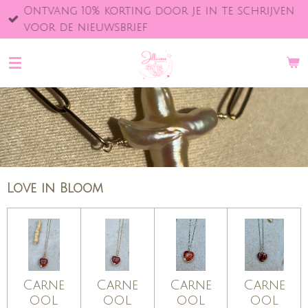
Ontvang 10% korting door je in te schrijven
Ga
voor de nieuwsbrief
direct
naar
de
hoofdinhoud
Love in Bloom
Carne
Carne
Carne
Carne
ool
ool
ool
ool