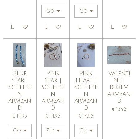
IN WINKELWAGEN
IN WINKELWAGEN
IN WINKELWAGEN
IN WINKE
Blue
Pink
Pink
Valenti
Star |
Star |
heart |
ne |
Schelpe
schelpe
Schelpe
Bloem
n
n
n
armban
armban
armban
armban
d
d
d
d
€ 15,95
€ 14,95
€ 14,95
€ 14,95