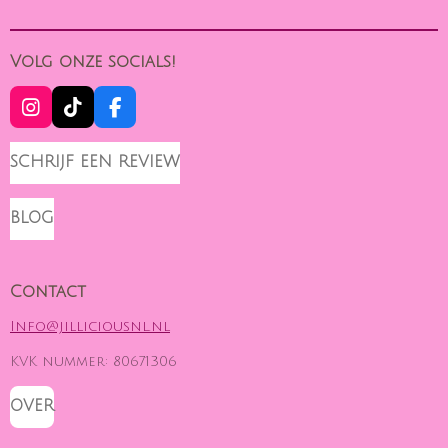
Volg onze socials!
I
T
F
N
I
A
S
K
C
SCHRIJF EEN REVIEW
T
T
E
A
O
B
G
K
O
BLOG
R
O
A
K
M
Contact
Info@jilliciousnl.nl
KVK nummer: 80671306
OVER