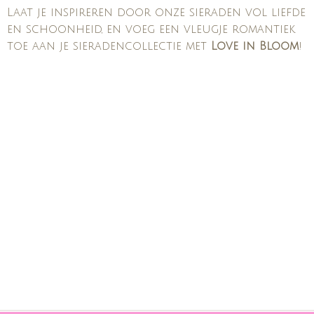
Laat je inspireren door onze sieraden vol liefde
en schoonheid, en voeg een vleugje romantiek
toe aan je sieradencollectie met
Love in Bloom
!
Handgemaakte sieraden Valentijnsdag
Romantische sieraden met hartjes
Sieraden met edelstenen en bloemen
Luxe sieraden cadeau Valentijn
Armbanden en kettingen met betekenis
Roze en paarse sieraden collectie
nspirerende
Valentijnscadeaus vrouwen