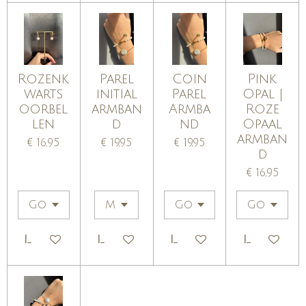
Rozenk
Parel
Coin
Pink
warts
initial
Parel
Opal |
oorbel
armban
Armba
Roze
len
d
nd
Opaal
armban
€ 16,95
€ 19,95
€ 19,95
d
€ 16,95
IN WINKELWAGEN
IN WINKELWAGEN
IN WINKELWAGEN
IN WINKE