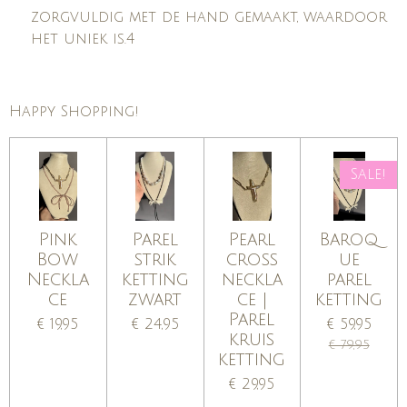
zorgvuldig met de hand gemaakt, waardoor
het uniek is.4
Happy Shopping!
Sale!
Pink
Parel
Pearl
Baroq
Bow
strik
cross
ue
Neckla
ketting
neckla
parel
ce
zwart
ce |
ketting
Parel
€ 19,95
€ 24,95
€ 59,95
kruis
€ 79,95
ketting
€ 29,95