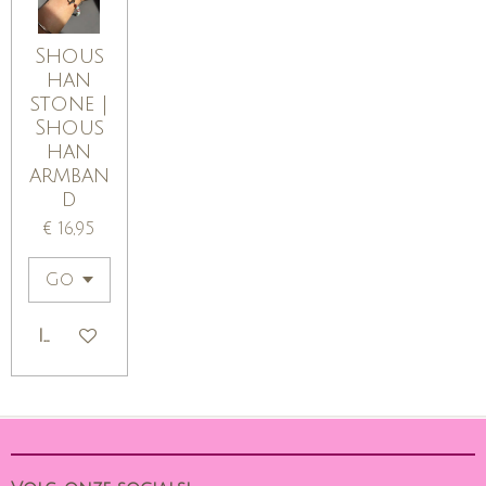
Shous
han
stone |
Shous
han
armban
d
€ 16,95
IN WINKELWAGEN