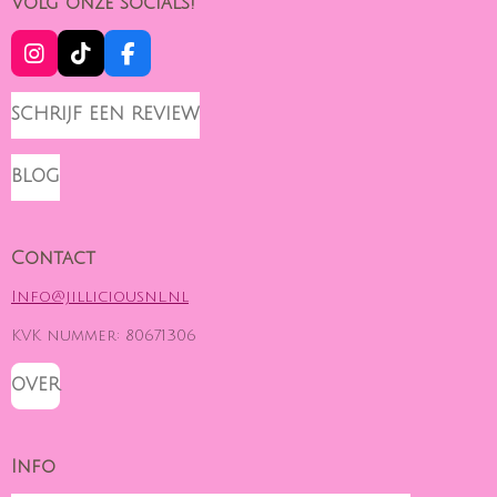
Volg onze socials!
I
T
F
N
I
A
S
K
C
SCHRIJF EEN REVIEW
T
T
E
A
O
B
G
K
O
BLOG
R
O
A
K
M
Contact
Info@jilliciousnl.nl
KVK nummer: 80671306
OVER
Info