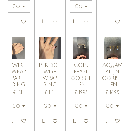
IN WINKELWAGEN
IN WINKELWAGEN
IN WINKELWAGEN
IN WINKE
Wire
Peridot
Coin
Aquam
wrap
wire
pearl
arijn
parel
wrap
oorbel
oorbel
ring
ring
len
len
€ 11,11
€ 11,11
€ 19,95
€ 16,95
IN WINKELWAGEN
IN WINKELWAGEN
IN WINKELWAGEN
IN WINKE