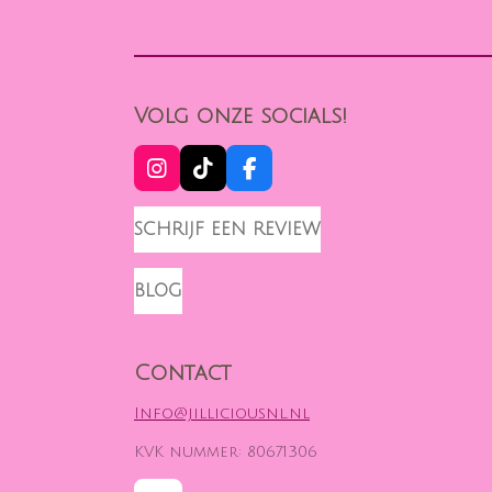
Volg onze socials!
I
T
F
N
I
A
S
K
C
SCHRIJF EEN REVIEW
T
T
E
A
O
B
G
K
O
BLOG
R
O
A
K
M
Contact
Info@jilliciousnl.nl
KVK nummer: 80671306