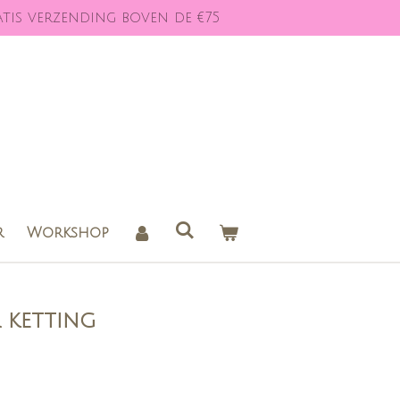
tis verzending boven de €75
r
Workshop
 ketting