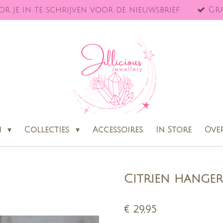
r je in te schrijven voor de nieuwsbrief
Gra
n
Collecties
Accessoires
In Store
Ove
Citrien hanger
€ 29,95