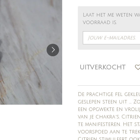
Laat het me weten w
voorraad is.
UITVERKOCHT
De prachtige fel gekle
geslepen steen uit .... 
een opgwekte en vrolijk
van je chakra´s. Citri
te manifesteren. Het s
voorspoed aan te trek
Citrien stimuleert ook j