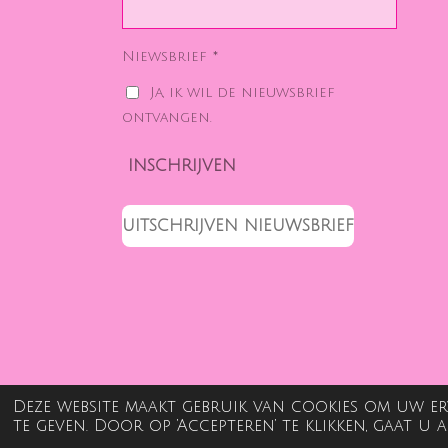
Niewsbrief *
Ja, ik wil de nieuwsbrief
ontvangen.
INSCHRIJVEN
UITSCHRIJVEN NIEUWSBRIEF
Deze website maakt gebruik van cookies om uw er
© 2022 - 2026 Jillicious
te geven. Door op ‘Accepteren’ te klikken, gaat u