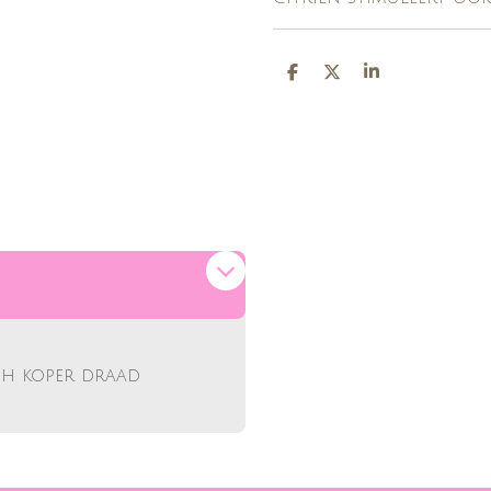
D
D
S
E
E
H
L
E
A
E
L
R
N
E
ish koper draad