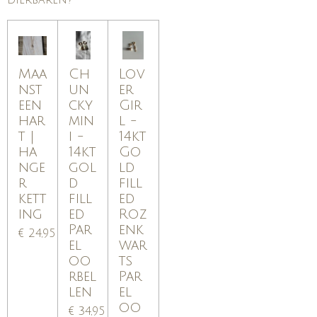
dierbaren?
Maa
Ch
Lov
nst
un
er
een
cky
Gir
har
min
l -
t |
i -
14kt
ha
14kt
Go
nge
gol
ld
r
d
fill
kett
fill
ed
ing
ed
Roz
Par
enk
€ 24,95
el
war
oo
ts
rbel
Par
len
el
oo
€ 34,95