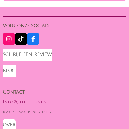
Volg onze socials!
I
T
F
N
I
A
S
K
C
SCHRIJF EEN REVIEW
T
T
E
A
O
B
G
K
O
BLOG
R
O
A
K
M
Contact
Info@jilliciousnl.nl
KVK nummer: 80671306
OVER