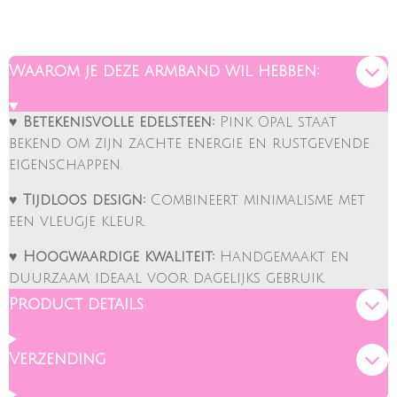
N
E
N
Waarom je deze armband wil hebben:
♥ Betekenisvolle edelsteen:
Pink Opal staat
bekend om zijn zachte energie en rustgevende
eigenschappen.
♥ Tijdloos design:
Combineert minimalisme met
een vleugje kleur.
♥ Hoogwaardige kwaliteit:
Handgemaakt en
duurzaam, ideaal voor dagelijks gebruik.
Product details
Verzending