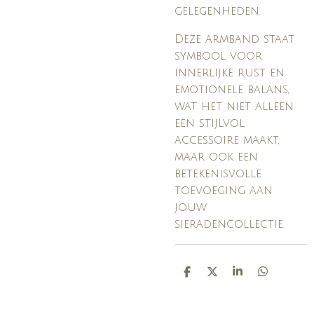
gelegenheden.
Deze armband staat
symbool voor
innerlijke rust en
emotionele balans,
wat het niet alleen
een stijlvol
accessoire maakt,
maar ook een
betekenisvolle
toevoeging aan
jouw
sieradencollectie.
D
D
S
D
E
E
H
E
L
E
A
L
E
L
R
E