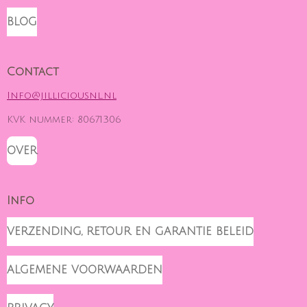
A
O
B
G
K
O
BLOG
R
O
A
K
M
Contact
Info@jilliciousnl.nl
KVK nummer: 80671306
OVER
Info
VERZENDING, RETOUR EN GARANTIE BELEID
ALGEMENE VOORWAARDEN