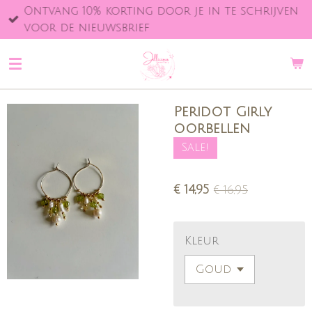
Ontvang 10% korting door je in te schrijven
Ga
voor de nieuwsbrief
direct
naar
de
hoofdinhoud
Peridot Girly
oorbellen
Sale!
€ 14,95
€ 16,95
Kleur