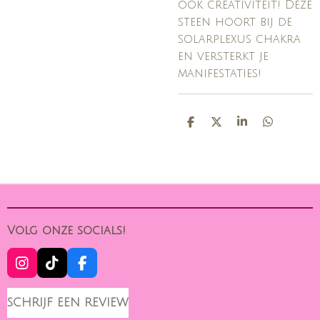
ook creativiteit! Deze
steen hoort bij de
solarplexus chakra
en versterkt je
manifestaties!
D
D
S
D
E
E
H
E
L
E
A
L
E
L
R
E
N
E
N
Volg onze socials!
I
T
F
N
I
A
S
K
C
SCHRIJF EEN REVIEW
T
T
E