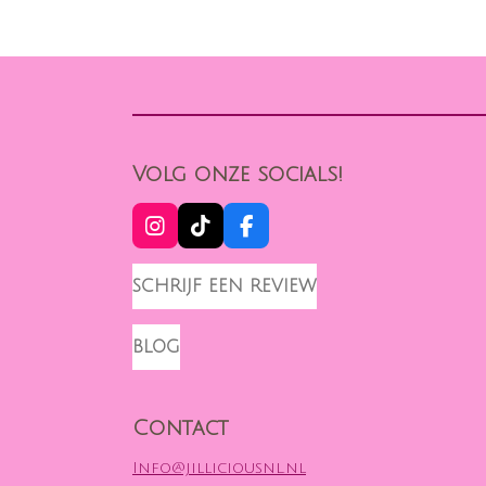
Volg onze socials!
I
T
F
N
I
A
S
K
C
SCHRIJF EEN REVIEW
T
T
E
A
O
B
G
K
O
BLOG
R
O
A
K
M
Contact
Info@jilliciousnl.nl