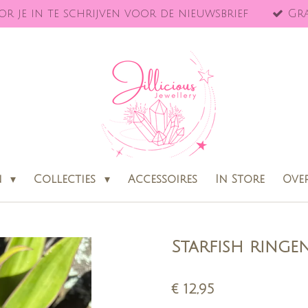
r je in te schrijven voor de nieuwsbrief
Gra
n
Collecties
Accessoires
In Store
Ove
Starfish ringen
€ 12,95