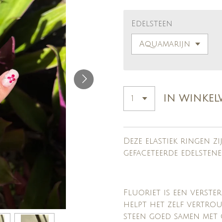
Edelsteen
IN WINKE
Deze elastiek ringen z
gefaceteerde edelsten
Fluoriet is een verste
helpt het zelf vertro
steen goed samen met 