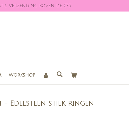
tis verzending boven de €75
r
Workshop
 - Edelsteen stiek ringen