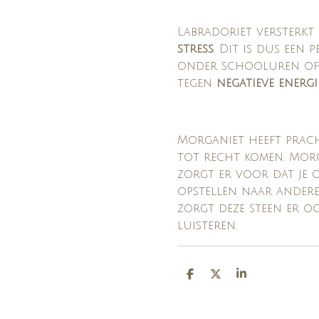
Labradoriet versterkt
stress
. Dit is dus een 
onder schooluren of 
tegen
negatieve energ
Morganiet heeft prach
tot recht komen. Morg
zorgt er voor dat je o
opstellen naar andere.
zorgt deze steen er o
luisteren.
D
D
S
E
E
H
L
E
A
E
L
R