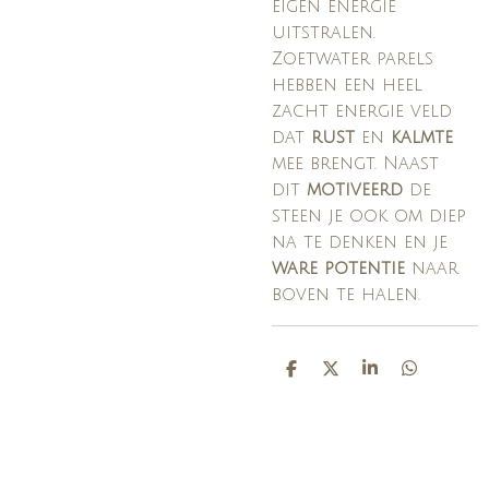
eigen energie
uitstralen.
Zoetwater parels
hebben een heel
zacht energie veld
dat
rust
en
kalmte
mee brengt. Naast
dit
motiveerd
de
steen je ook om diep
na te denken en je
ware potentie
naar
boven te halen.
D
D
S
D
E
E
H
E
L
E
A
L
E
L
R
E
N
E
N