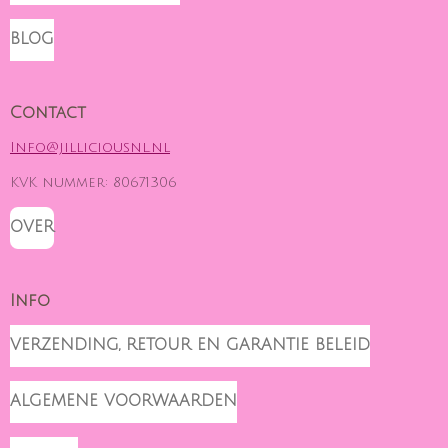
A
O
B
G
K
O
BLOG
R
O
A
K
M
Contact
Info@jilliciousnl.nl
KVK nummer: 80671306
OVER
Info
VERZENDING, RETOUR EN GARANTIE BELEID
ALGEMENE VOORWAARDEN