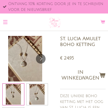
Ontvang 10% korting door je in te schrijven
Ga
voor de nieuwsbrief
direct
naar
de
hoofdinhoud
St. Lucia Amulet
boho ketting
€ 24,95
IN
WINKELWAGEN
Deze unieke boho
ketting met het oog
van St. Lucia is een