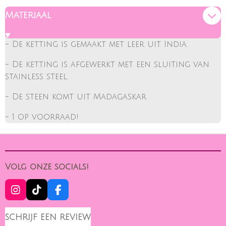
Materiaal
- De ketting is gemaakt met leer uit India.
- De ketting is afgewerkt met een sluiting van
stainless steel.
- De steen komt uit Madagaskar
- 1 op voorraad!
Volg onze socials!
I
T
F
N
I
A
S
K
C
SCHRIJF EEN REVIEW
T
T
E