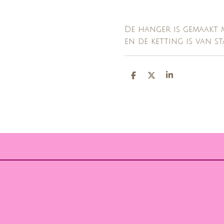
De hanger is gemaakt
en de ketting is van st
D
D
S
E
E
H
L
E
A
E
L
R
N
E