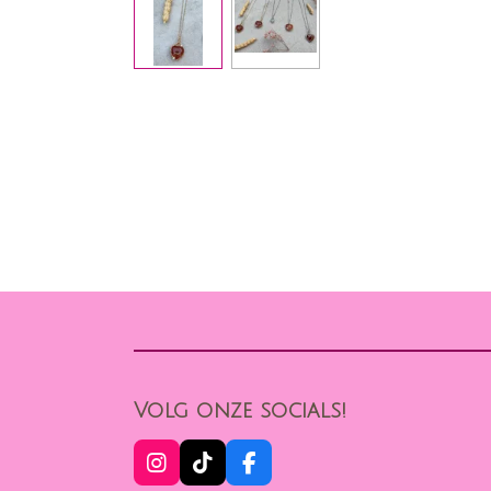
Volg onze socials!
I
T
F