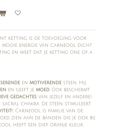
ent ketting is de toevoeging voor
e mooie energie van Carneool dicht
tting en weet dat je ketting One of a
iserende
en
motiverende
steen. Hij
wen
en geeft je
moed
. Ook beschermt
ieve gedachtes
van jezelf en andere!
 sacral chakra. De steen stimuleert
viteit
!
Carneool is familie van de
goed zien aan de banden die je ook bij
eool heeft een diep oranje kleur.