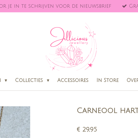
r je in te schrijven voor de nieuwsbrief
Gra
n
Collecties
Accessoires
In Store
Ove
Carneool hart 
€ 29,95