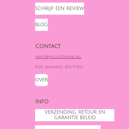
N
I
A
S
K
C
SCHRIJF EEN REVIEW
T
T
E
A
O
B
G
K
O
BLOG
R
O
A
K
M
Contact
Info@jilliciousnl.nl
KVK nummer: 80671306
OVER
Info
VERZENDING, RETOUR EN
GARANTIE BELEID