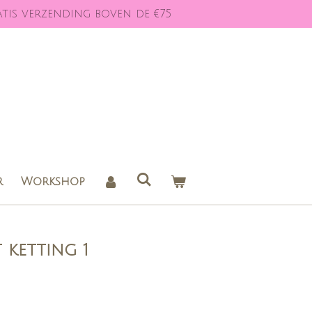
tis verzending boven de €75
r
Workshop
ketting 1