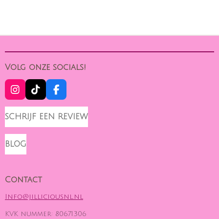
E
E
H
E
L
E
A
L
E
L
R
E
N
E
N
Volg onze socials!
I
T
F
N
I
A
S
K
C
SCHRIJF EEN REVIEW
T
T
E
A
O
B
G
K
O
BLOG
R
O
A
K
M
Contact
Info@jilliciousnl.nl
KVK nummer: 80671306