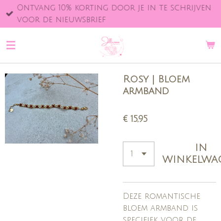
Ontvang 10% korting door je in te schrijven
Ga
voor de nieuwsbrief
direct
naar
de
hoofdinhoud
Rosy | Bloem
armband
€ 15,95
IN
WINKELWA
Deze romantische
bloem armband is
specifiek voor de