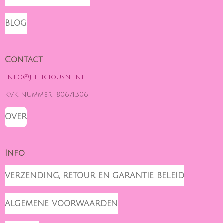
A
O
B
G
K
O
BLOG
R
O
A
K
M
Contact
Info@jilliciousnl.nl
KVK nummer: 80671306
OVER
Info
VERZENDING, RETOUR EN GARANTIE BELEID
ALGEMENE VOORWAARDEN