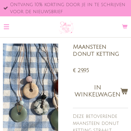
Ontvang 10% korting door je in te schrijven
Ga
voor de nieuwsbrief
direct
naar
de
hoofdinhoud
Maansteen
donut ketting
€ 29,95
IN
WINKELWAGEN
Deze betoverende
maansteen donut
ketting straalt