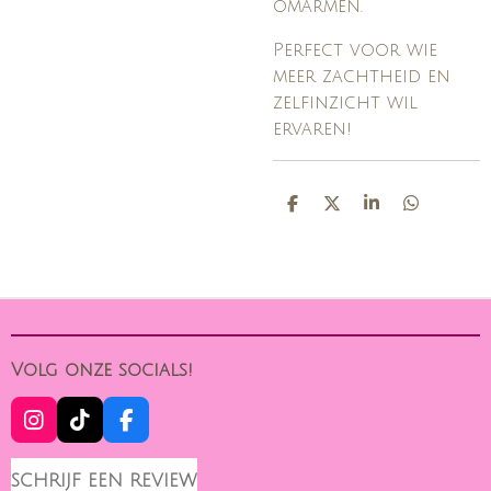
omarmen.
Perfect voor wie
meer zachtheid en
zelfinzicht wil
ervaren!
D
D
S
D
E
E
H
E
L
E
A
L
E
L
R
E
N
E
N
Volg onze socials!
I
T
F
N
I
A
S
K
C
SCHRIJF EEN REVIEW
T
T
E