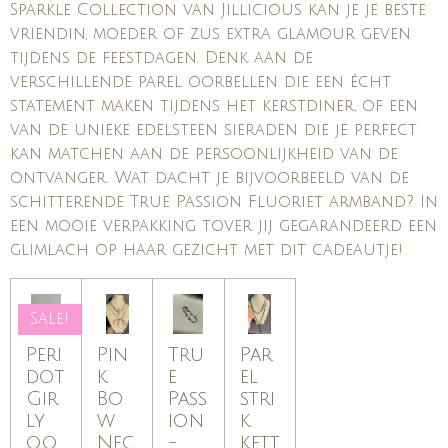
Sparkle Collection van Jillicious kan je je beste
vriendin, moeder of zus extra glamour geven
tijdens de feestdagen. Denk aan de
verschillende parel oorbellen die een écht
statement maken tijdens het kerstdiner, of een
van de unieke edelsteen sieraden die je perfect
kan matchen aan de persoonlijkheid van de
ontvanger. Wat dacht je bijvoorbeeld van de
schitterende True Passion Fluoriet armband? In
een mooie verpakking tover jij gegarandeerd een
glimlach op haar gezicht met dit cadeautje!
Sale!
Peri
Pin
Tru
Par
dot
k
e
el
Gir
Bo
Pass
stri
ly
w
ion
k
oo
Nec
-
kett