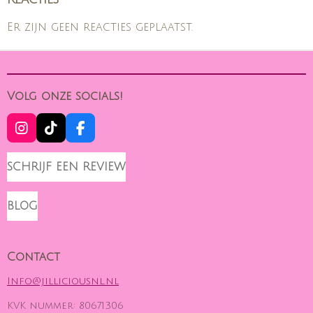
Er zijn geen reacties geplaatst.
Volg onze socials!
I
T
F
N
I
A
S
K
C
SCHRIJF EEN REVIEW
T
T
E
A
O
B
G
K
O
BLOG
R
O
A
K
M
Contact
Info@jilliciousnl.nl
KVK nummer: 80671306