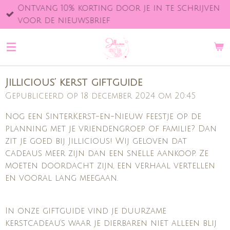
Ontvang 10% korting door je in te schrijven
Ga
voor de nieuwsbrief
direct
naar
de
hoofdinhoud
Jillicious’ kerst giftguide
Gepubliceerd op 18 december 2024 om 20:45
Nog een SinterKerst-en-Nieuw feestje op de
planning met je vriendengroep of familie? Dan
zit je goed bij Jillicious! Wij geloven dat
cadeaus meer zijn dan een snelle aankoop. Ze
moeten doordacht zijn, een verhaal vertellen
en vooral lang meegaan.
In onze giftguide vind je duurzame
kerstcadeau’s waar je dierbaren niet alleen blij